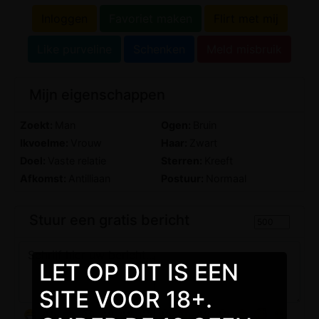
Inloggen
Favoriet maken
Flirt met mij
Like purveline
Schenken
Meld misbruik
Mijn eigenschappen
Zoekt:
Man
Ogen:
Bruin
Ikvoelme:
Vrouw
Haar:
Zwart
Doel:
Vaste relatie
Sterren:
Kreeft
Afkomst:
Antilliaan
Postuur:
Normaal
Stuur een gratis bericht
LET OP DIT IS EEN
SITE VOOR 18+.