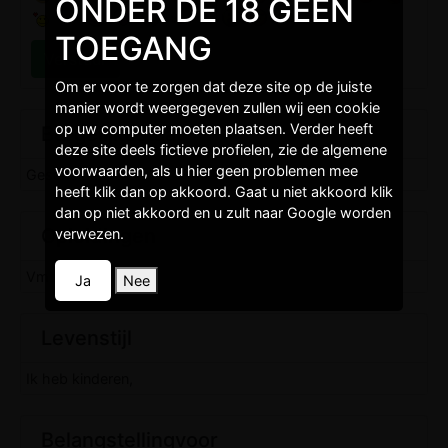
ONDER DE 18 GEEN
TOEGANG
Om er voor te zorgen dat deze site op de juiste
manier wordt weergegeven zullen wij een cookie
op uw computer moeten plaatsen. Verder heeft
Burgelijkestaat
deze site deels fictieve profielen, zie de algemene
voorwaarden, als u hier geen problemen mee
Gescheiden,
heeft klik dan op akkoord. Gaat u niet akkoord klik
dan op niet akkoord en u zult naar Google worden
Opleidingen
verwezen.
Vmbo,
Ja
Nee
Levenstijl
Ik heb kinderen,
Belangstellingvoor