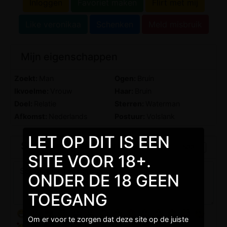
Inloggen
Favoriet maken
Flirt met mij
Like veronikaa
Schenken
Meld misbruik
Mijn eigenschappen
Zoekt:
Man
Ogen:
Bruin
Ikvoelme:
Vrouw
Haar:
Bruin
Doel:
Relatie
Sterren:
Waterman
Afkomst:
Nederlands
Postuur:
Volslank
LET OP DIT IS EEN
Stuur een gratis bericht
SITE VOOR 18+.
ONDER DE 18 GEEN
TOEGANG
Om er voor te zorgen dat deze site op de juiste