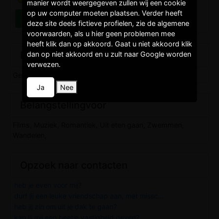
manier wordt weergegeven zullen wij een cookie
op uw computer moeten plaatsen. Verder heeft
deze site deels fictieve profielen, zie de algemene
voorwaarden, als u hier geen problemen mee
heeft klik dan op akkoord. Gaat u niet akkoord klik
Burgelijkestaat
dan op niet akkoord en u zult naar Google worden
verwezen.
Gescheiden,
Ja
Nee
Belangstellingvoor
Films, Muziek, Romantiek, Uit eten gaan, Zwemmen,
Wandelen,
Opzoek naar contacten
heb je even voor mij?
durf jij een leuke vriendschap aan, met missc...
heb jij zin om uit je dak te gaan?
kan jij mij een beetje vastigheid geven? ...