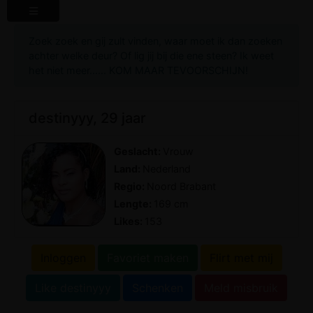
Zoek zoek en gij zult vinden, waar moet ik dan zoeken
achter welke deur? Of lig jij bij die ene steen? Ik weet
het niet meer...... KOM MAAR TEVOORSCHIJN!
destinyyy, 29 jaar
Geslacht:
Vrouw
Land:
Nederland
Regio:
Noord Brabant
Lengte:
169 cm
Likes:
153
Inloggen
Favoriet maken
Flirt met mij
Like destinyyy
Schenken
Meld misbruik