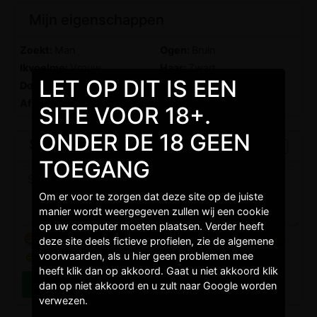
Mijn eigenschappen
Zoekt:
Man
Ogen:
Bruin
Ikvoelme:
Vrouw
Haar:
Zwart
LET OP DIT IS EEN
Doel:
Samen Genieten
Sterren:
Weegschaal
Afkomst:
Halfblood
Postuur:
Normaal
SITE VOOR 18+.
ONDER DE 18 GEEN
Stuur een gratis bericht
TOEGANG
Om er voor te zorgen dat deze site op de juiste
manier wordt weergegeven zullen wij een cookie
op uw computer moeten plaatsen. Verder heeft
deze site deels fictieve profielen, zie de algemene
voorwaarden, als u hier geen problemen mee
heeft klik dan op akkoord. Gaat u niet akkoord klik
dan op niet akkoord en u zult naar Google worden
verwezen.