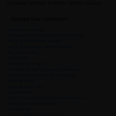
Spiritualiteit, Wandelen, Schilderen, Vakantie, massage,
Opzoek naar contacten
heb je even voor mij?
durf jij een leuke vriendschap aan, met missc...
heb jij zin om uit je dak te gaan?
kan jij mij een beetje vastigheid geven? ...
leuk dat je er bent.
melissa hier!
ben jij die echte man?
ben jij ook toe aan vastigheid in het leven d...
ben jij de man die mij op handen draagt? ...
daar was je dus!
ben jij die leuke man?
hey claudia hier
wie wil er met mij romantische avondjes door ...
ook op zoek naar iets nieuws?
hey jenny hier
ben jij de liefde van mijn leven?