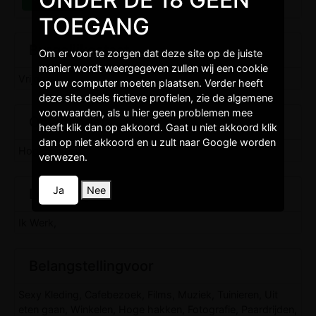
TOEGANG
Burgelijkestaat
Om er voor te zorgen dat deze site op de juiste
manier wordt weergegeven zullen wij een cookie
Vrijgezel,
op uw computer moeten plaatsen. Verder heeft
deze site deels fictieve profielen, zie de algemene
voorwaarden, als u hier geen problemen mee
Opleidingen
heeft klik dan op akkoord. Gaat u niet akkoord klik
dan op niet akkoord en u zult naar Google worden
Hoger niveau,
verwezen.
Ja
Nee
Levenstijl
Ik Werk,
Belangstellingvoor
Sexy Kleding, Cafebezoek, Films, Muziek, Tuinieren, Uit
eten gaan, Winkelen, Hoge hakken, Fotografie, Paardrijden,