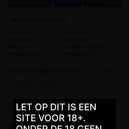
Like meganfredd
Schenken
Meld misbruik
Mijn eigenschappen
Zoekt:
Man
Ogen:
Blauw
Ikvoelme:
Vrouw
Haar:
Blond
Doel:
Date
Sterren:
Waterman
Afkomst:
Blank
Postuur:
Slank
Stuur een gratis bericht
LET OP DIT IS EEN
SITE VOOR 18+.
ONDER DE 18 GEEN