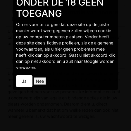
ONDER DE 18 GEEN
TOEGANG
Uw gebruik van informatie van andere
leden
Om er voor te zorgen dat deze site op de juiste
manier wordt weergegeven zullen wij een cookie
U mag informatie van andere leden niet gebruiken voor
op uw computer moeten plaatsen. Verder heeft
commercieele doeleinden, voor spam, voor lastigvallen of
deze site deels fictieve profielen, zie de algemene
onwettige bedreigingen te uiten.
voorwaarden, als u hier geen problemen mee
heeft klik dan op akkoord. Gaat u niet akkoord klik
Beheer van uw wachtwoord
dan op niet akkoord en u zult naar Google worden
verwezen.
U mag uw wachtwoord niet aan derden bekendmaken of
het met hen delen. Indien u, ondanks het voorgaande, de
Ja
Nee
controle over uw wachtwoord verliest kan dit grote
gevolgen hebben voor uw persoonlijke informatie en kunt
u onderwerp zijn van legale en bindende acties die in uw
plaats worden ondernomen. Daarom dient u, direct
wanneer u bemerkt dat het om welke reden dan ook niet
meer geheim is, uw wachtwoord te wijzigen.