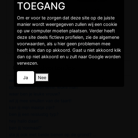
TOEGANG
baby0020
nicolien
Om er voor te zorgen dat deze site op de juiste
manier wordt weergegeven zullen wij een cookie
op uw computer moeten plaatsen. Verder heeft
deze site deels fictieve profielen, zie de algemene
voorwaarden, als u hier geen problemen mee
heeft klik dan op akkoord. Gaat u niet akkoord klik
dan op niet akkoord en u zult naar Google worden
verwezen.
Contact advertenties
Ja
Nee
wil graag mijn leven met iemand kunnen delen!...
op zoek naar een lieve, leuke man
waar ben je leuke vrouw?
wil jij mee smullen van de taart!
kan jij mijn maatje zijn?
ben jij een reislustig typ?
hey hallo daar!
ben jij 'normaal?'
sta jij ook met beide benen op de grond? ...