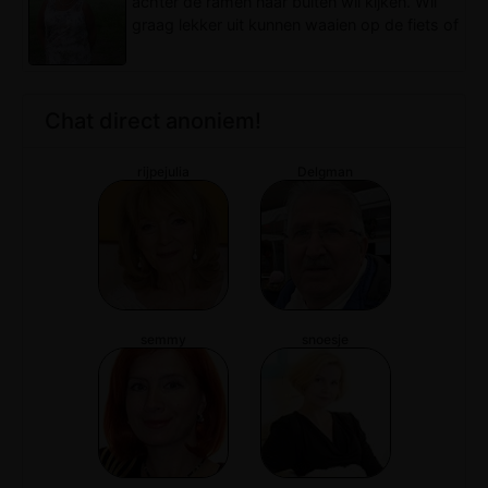
achter de ramen naar buiten wil kijken. Wil
graag lekker uit kunnen waaien op de fiets of
met een lekkere wandeling. Vind het alleen
veel leuker om dat met iemand samen te
kunnen doen. Een leuke vriendschap zou al
heel erg fijn zijn en wie weet wat er meer
Chat direct anoniem!
tussen ons kan groeien.
rijpejulia
Delgman
semmy
snoesje