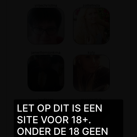
vrijechristina
zottelinda
janwillemjonkma
kyly
loudness
marciaatjuh
LET OP DIT IS EEN
SITE VOOR 18+.
ONDER DE 18 GEEN