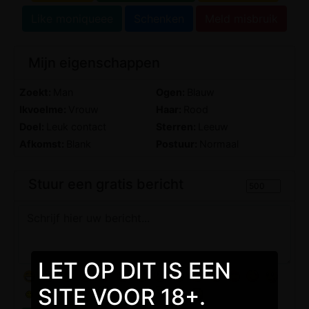
Like moniqueee
Schenken
Meld misbruik
Mijn eigenschappen
Zoekt:
Man
Ogen:
Blauw
Ikvoelme:
Vrouw
Haar:
Rood
Doel:
Leuk contact
Sterren:
Leeuw
Afkomst:
Blank
Postuur:
Normaal
Stuur een gratis bericht
LET OP DIT IS EEN
SITE VOOR 18+.