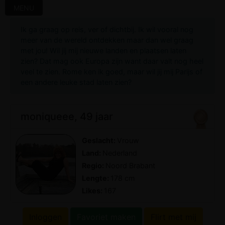
MENU
Ik ga graag op reis, ver of dichtbij. Ik wil vooral nog
meer van de wereld ontdekken maar dan wel graag
met jou! Wil jij mij nieuwe landen en plaatsen laten
zien? Dat mag ook Europa zijn want daar valt nog heel
veel te zien. Rome ken ik goed, maar wil jij mij Parijs of
een andere leuke stad laten zien?
moniqueee, 49 jaar
Geslacht:
Vrouw
Land:
Nederland
Regio:
Noord Brabant
Lengte:
178 cm
Likes:
167
Inloggen
Favoriet maken
Flirt met mij