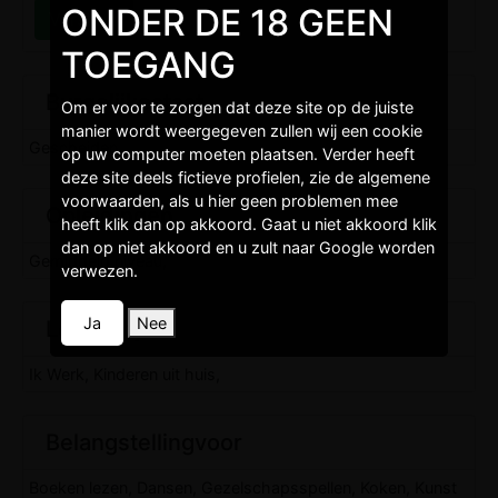
ONDER DE 18 GEEN
TOEGANG
Burgelijkestaat
Om er voor te zorgen dat deze site op de juiste
manier wordt weergegeven zullen wij een cookie
Gescheiden,
op uw computer moeten plaatsen. Verder heeft
deze site deels fictieve profielen, zie de algemene
voorwaarden, als u hier geen problemen mee
Opleidingen
heeft klik dan op akkoord. Gaat u niet akkoord klik
dan op niet akkoord en u zult naar Google worden
Gemiddeld niveau,
verwezen.
Ja
Nee
Levenstijl
Ik Werk, Kinderen uit huis,
Belangstellingvoor
Boeken lezen, Dansen, Gezelschapsspellen, Koken, Kunst