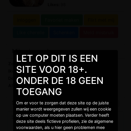
Likes:
98
Inloggen
Favoriet maken
Flirt met mij
Like cherelle
Schenken
Meld misbruik
Mijn eigenschappen
LET OP DIT IS EEN
Zoekt:
Man
Ogen:
Bruin
SITE VOOR 18+.
Ikvoelme:
Vrouw
Haar:
Bruin
ONDER DE 18 GEEN
Doel:
Liefde
Sterren:
Ram
Afkomst:
Blank
Postuur:
Normaal
TOEGANG
Stuur een gratis bericht
Om er voor te zorgen dat deze site op de juiste
manier wordt weergegeven zullen wij een cookie
op uw computer moeten plaatsen. Verder heeft
deze site deels fictieve profielen, zie de algemene
voorwaarden, als u hier geen problemen mee