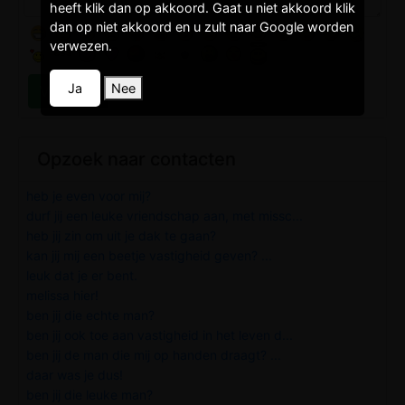
heeft klik dan op akkoord. Gaat u niet akkoord klik
dan op niet akkoord en u zult naar Google worden
verwezen.
Ja
Nee
Opzoek naar contacten
heb je even voor mij?
durf jij een leuke vriendschap aan, met missc...
heb jij zin om uit je dak te gaan?
kan jij mij een beetje vastigheid geven? ...
leuk dat je er bent.
melissa hier!
ben jij die echte man?
ben jij ook toe aan vastigheid in het leven d...
ben jij de man die mij op handen draagt? ...
daar was je dus!
ben jij die leuke man?