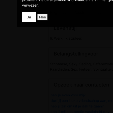
Opleidingen
verwezen.
Hoger niveau, Academisch niveau,
Ja
Nee
Levenstijl
Ik Werk, Ik studeer,
Belangstellingvoor
Striptease, Sexy Kleding, Cafebezoek,
Paardrijden, Sex, Fietsen, Spiritualiteit
Opzoek naar contacten
heb je even voor mij?
durf jij een leuke vriendschap aan, me
heb jij zin om uit je dak te gaan?
kan jij mij een beetje vastigheid geven