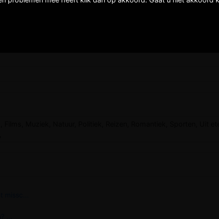
 Films, Muziek, Natuur, Politiek, Reizen, Romantiek, Sporten, Uit et
,
t missc...
? ...