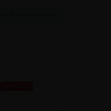
schap. Of zou liefde op het eerste
Meld misbruik