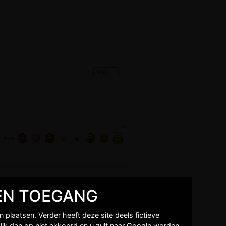
GEEN TOEGANG
plaatsen. Verder heeft deze site deels fictieve
lik dan op niet akkoord en u zult naar Google worden