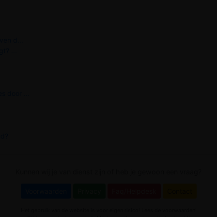
ven d...
t? ...
s door ...
id?
Kunnen wij je van dienst zijn of heb je gewoon een vraag?
Voorwaarden
Privacy
Faq/Helpdesk
Contact
Het gebruik van de website is voor eigen risico! Lees de voorwaarden!