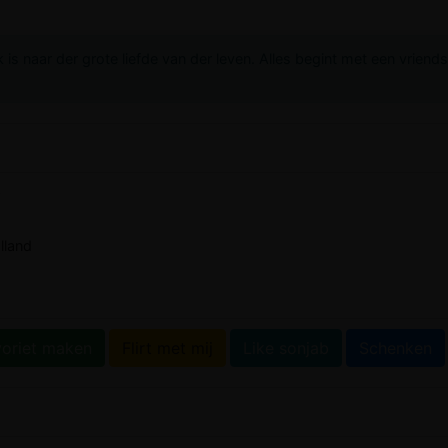
 is naar der grote liefde van der leven. Alles begint met een vriend
w
lland
voriet maken
Flirt met mij
Like sonjab
Schenken