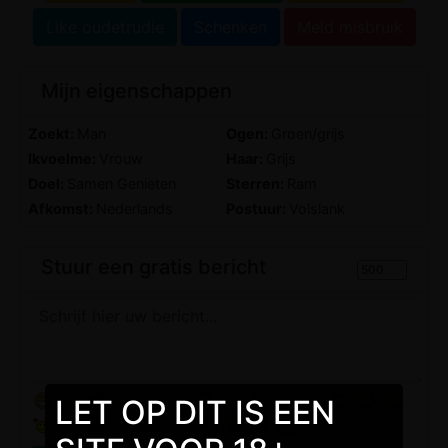
Like oudetrudie
Schenken
Meld misbruik
Mijn eigenschappen
Zoekt:
Man
Ogen:
Groen/grijs
Ikvoelme:
Vrouw
Haar:
Grijs
Doel:
Samen Genieten
Sterren:
Ram
Afkomst:
Nederlands
Postuur:
Volslank
Stuur een gratis bericht
LET OP DIT IS EEN