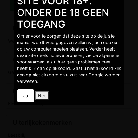
SITE VOOR 18+.
ONDER DE 18 GEEN
TOEGANG
Burgelijkestaat
Om er voor te zorgen dat deze site op de juiste
Weduwe,
manier wordt weergegeven zullen wij een cookie
op uw computer moeten plaatsen. Verder heeft
deze site deels fictieve profielen, zie de algemene
Opleidingen
voorwaarden, als u hier geen problemen mee
heeft klik dan op akkoord. Gaat u niet akkoord klik
Gemiddeld niveau,
dan op niet akkoord en u zult naar Google worden
verwezen.
Levenstijl
Ja
Nee
Kinderen uit huis,
Uiterlijkekenmerken
Leesbril,