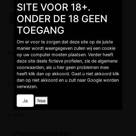
SITE VOOR 18+.
ONDER DE 18 GEEN
TOEGANG
Burgelijkestaat
Om er voor te zorgen dat deze site op de juiste
manier wordt weergegeven zullen wij een cookie
Single,
op uw computer moeten plaatsen. Verder heeft
deze site deels fictieve profielen, zie de algemene
voorwaarden, als u hier geen problemen mee
Opleidingen
heeft klik dan op akkoord. Gaat u niet akkoord klik
dan op niet akkoord en u zult naar Google worden
Gemiddeld niveau,
verwezen.
Ja
Nee
Levenstijl
Ik drink,
Uiterlijkekenmerken