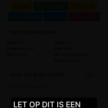
Inloggen
Favoriet maken
Flirt met mij
Like anneloesje
Schenken
Meld misbruik
Mijn eigenschappen
Zoekt:
Man
Ogen:
Bruin
Ikvoelme:
Vrouw
Haar:
Bruin
Doel:
Relatie
Sterren:
Weegschaal
Postuur:
Slank
Stuur een gratis bericht
LET OP DIT IS EEN