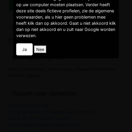
op uw computer moeten plaatsen. Verder heeft
deze site deels fictieve profielen, zie de algemene
voorwaarden, als u hier geen problemen mee
heeft klik dan op akkoord. Gaat u niet akkoord klik
Burgelijkestaat
dan op niet akkoord en u zult naar Google worden
verwezen.
Gescheiden,
Ja
Nee
Belangstellingvoor
Natuur, Romantiek, Uit eten gaan, Uitgaan, Paardrijden,
Vakantie, Sauna ,
Opzoek naar contacten
heb je even voor mij?
durf jij een leuke vriendschap aan, met missc...
heb jij zin om uit je dak te gaan?
kan jij mij een beetje vastigheid geven? ...
leuk dat je er bent.