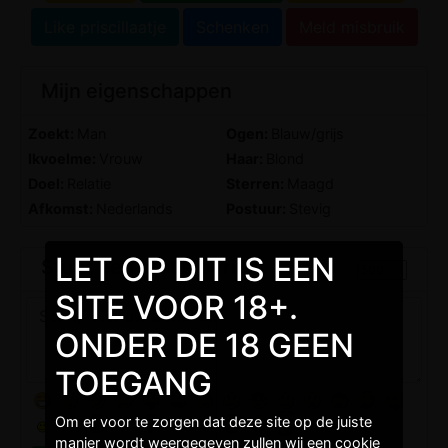
Like priscillaatje
Schenken
Meld misbruik
Mijn eigenschappen
Zoekt:
Man
Ogen:
Blauw/grijs
Ikvoelme:
Vrouw
Haar:
Blond
Doel:
Relatie
Sterren:
Maagd
Afkomst:
Nederlands
Postuur:
Stevig
LET OP DIT IS EEN
Stuur een gratis bericht
SITE VOOR 18+.
ONDER DE 18 GEEN
TOEGANG
Om er voor te zorgen dat deze site op de juiste
manier wordt weergegeven zullen wij een cookie