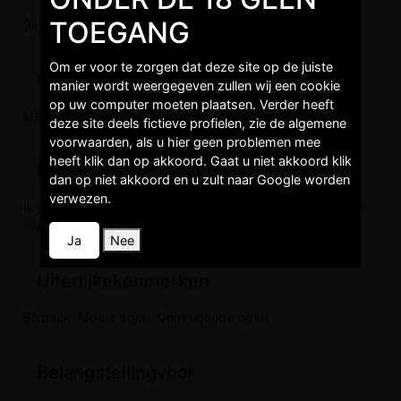
TOEGANG
Single, Vrijgezel,
Om er voor te zorgen dat deze site op de juiste
Opleidingen
manier wordt weergegeven zullen wij een cookie
op uw computer moeten plaatsen. Verder heeft
MBO 3, MBO 4,
deze site deels fictieve profielen, zie de algemene
voorwaarden, als u hier geen problemen mee
heeft klik dan op akkoord. Gaat u niet akkoord klik
Levenstijl
dan op niet akkoord en u zult naar Google worden
verwezen.
Ik drink, Ik heb kinderwens, Ik heb huisdieren, Ik Sport, Ik
Werk,
Ja
Nee
Uiterlijkekenmerken
Sixpack, Mooie ogen, Ondeugende ogen,
Belangstellingvoor