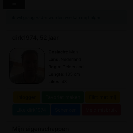
ik wil graag vader worden wie kan mij helpen
dirk1974, 52 jaar
Geslacht:
Man
Land:
Nederland
Regio:
Gelderland
Lengte:
185 cm
Likes:
43
Inloggen
Favoriet maken
Flirt met mij
Like dirk1974
Schenken
Meld misbruik
Mijn eigenschappen